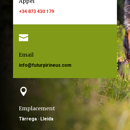
Appel
+34 873 430 179

Email
info@futurpirineus.com

Emplacement
Tàrrega · Lleida