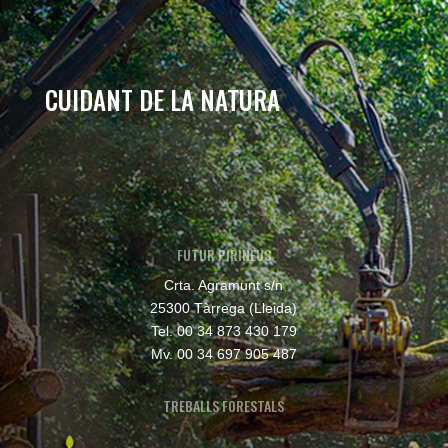
CUIDANT DE LA NATURA
FUTUR PIRINEUS
Crta. Agramunt s/n
25300 Tàrrega (Lleida)
Tel. 00 34 873 430 179
Mv. 00 34 697 905 487
TREBALLS FORESTALS